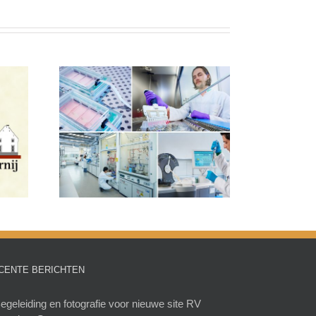
tricht
Productfotografie
Glasgereedschap
CENTE BERICHTEN
egeleiding en fotografie voor nieuwe site RV