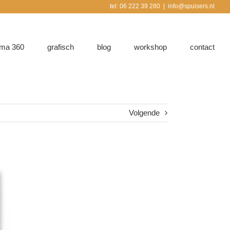
tel: 06 222 39 280
|
info@spuisers.nl
ma 360
grafisch
blog
workshop
contact
Volgende