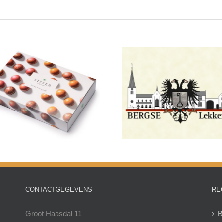
Ontwerp logo Bergse Lekkernij
BioMiMedics, Maas
(Berg en Terblijt, Limburg)
University
CONTACTGEGEVENS
RE
Groot Haasdal 11
B