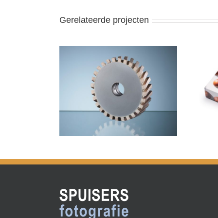
Gerelateerde projecten
otografie
chocolade
eedschap