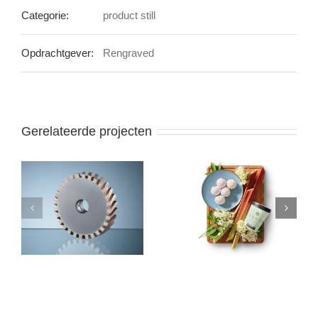
Categorie:
product still
Opdrachtgever:
Rengraved
Gerelateerde projecten
Visser Creamery, ijs
Ontwerp logo Bergse
van de maand op de
Lekkernij (Berg en
foto
Terblijt, Limburg)