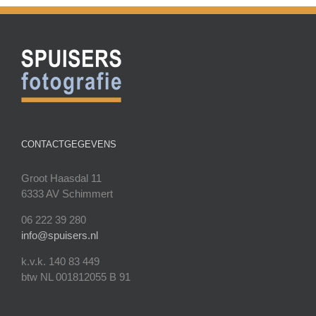
CONTACTGEGEVENS
Groot Haasdal 11
6333 AV Schimmert
06 222 39 280
info@spuisers.nl
k.v.k. 140 83 449
btw NL 001812055 B 91