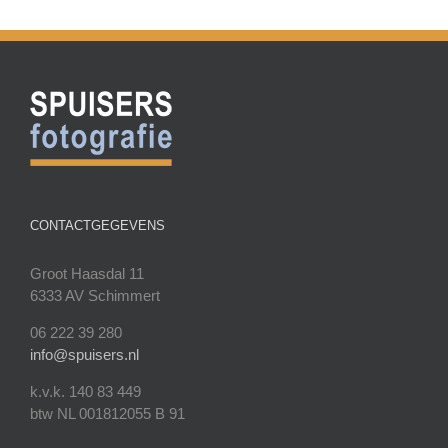
CONTACTGEGEVENS
Groot Haasdal 11
6333 AV Schimmert
06 222 39 280
info@spuisers.nl
k.v.k. 140 83 449
btw NL 001812055 B 91