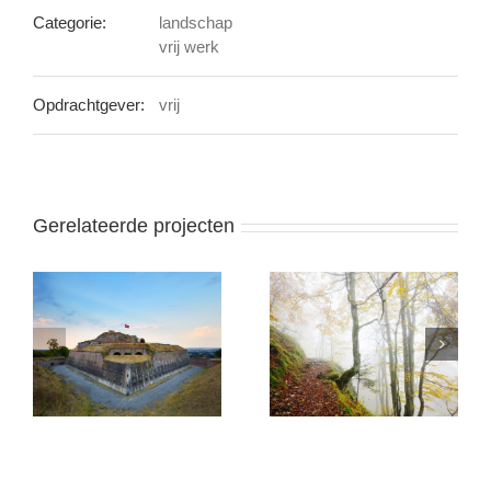
Categorie:
landschap
vrij werk
Opdrachtgever:
vrij
Gerelateerde projecten
Le Rouge Gazon in de
Auto fotografie uit de
mist
oude doos