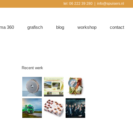
tel: 06 222 39 280
|
info@spuisers.nl
ma 360
grafisch
blog
workshop
contact
Recent werk